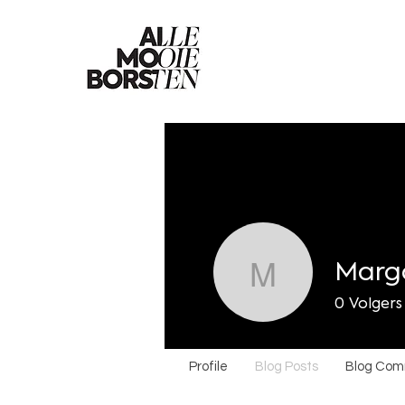
Margo
Margot Vi
0
Volgers
Profile
Blog Posts
Blog Co