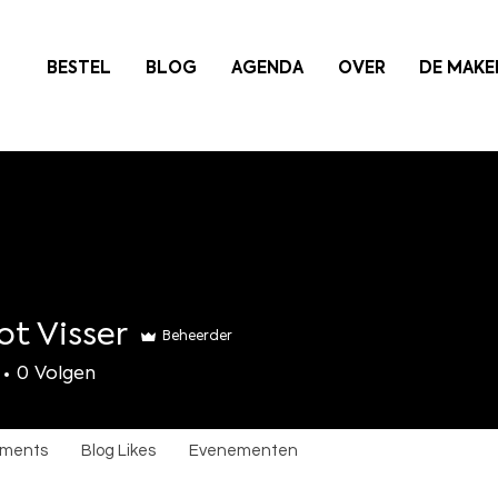
BESTEL
BLOG
AGENDA
OVER
DE MAKE
t Visser
Beheerder
sser
0
Volgen
mments
Blog Likes
Evenementen