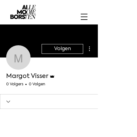
Meer acties
Volgen
Margot Visser
Beheerder
Margot Visser
0 Volgers
0 Volgen