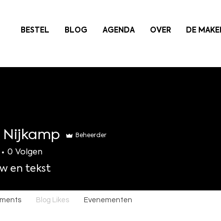
BESTEL
BLOG
AGENDA
OVER
DE MAKE
a Nijkamp
Beheerder
0
Volgen
ew en tekst
mments
Blog Likes
Evenementen