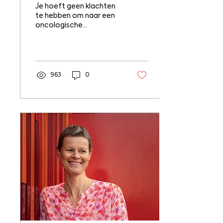
meer dan een
Je hoeft geen klachten
strippenkaart.
te hebben om naar een
oncologische
fysiotherapeut te gaan.
Lees hoe fysiotherapie
mij hielp tijdens mijn
borstkankertraject; van
chemo tot amputatie
963
0
en bestraling.