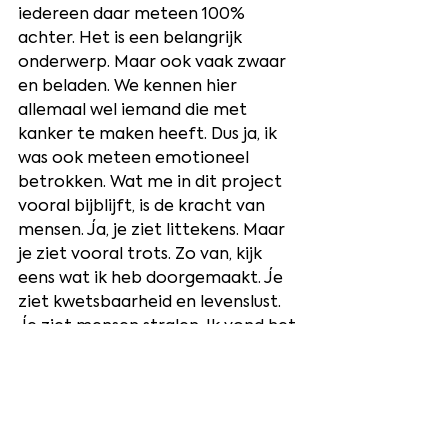
iedereen daar meteen 100% 
achter. Het is een belangrijk 
onderwerp. Maar ook vaak zwaar 
en beladen. We kennen hier 
allemaal wel iemand die met 
kanker te maken heeft. Dus ja, ik 
was ook meteen emotioneel 
betrokken. Wat me in dit project 
vooral bijblijft, is de kracht van 
mensen. Ja, je ziet littekens. Maar 
je ziet vooral trots. Zo van, kijk 
eens wat ik heb doorgemaakt. Je 
ziet kwetsbaarheid en levenslust. 
Je ziet mensen stralen. Ik vond het 
prachtig om aan dat beeld te 
mogen bijdragen. In elk opzicht.”
Meer over het werk dat Marijn 
meestal doet zie je 
hier
.