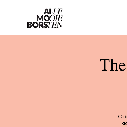
The
Cab
kl