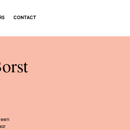
RS
CONTACT
orst
 een
aar