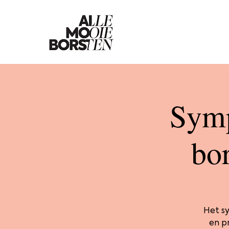
Symp
bo
Het s
en p