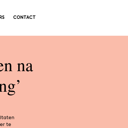
RS
CONTACT
en na
ng’
ltaten
er te