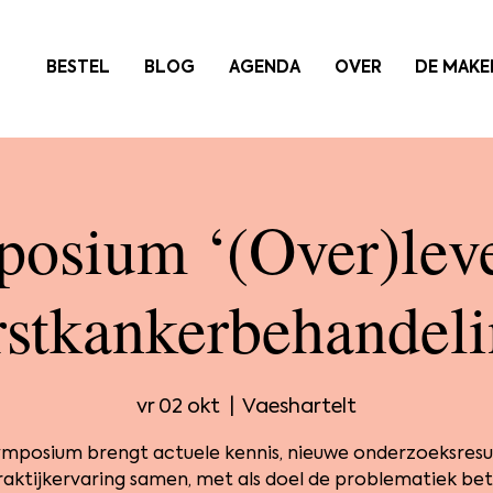
BESTEL
BLOG
AGENDA
OVER
DE MAKE
osium ‘(Over)lev
rstkankerbehandeli
vr 02 okt
  |  
Vaeshartelt
ymposium brengt actuele kennis, nieuwe onderzoeksresu
raktijkervaring samen, met als doel de problematiek bet