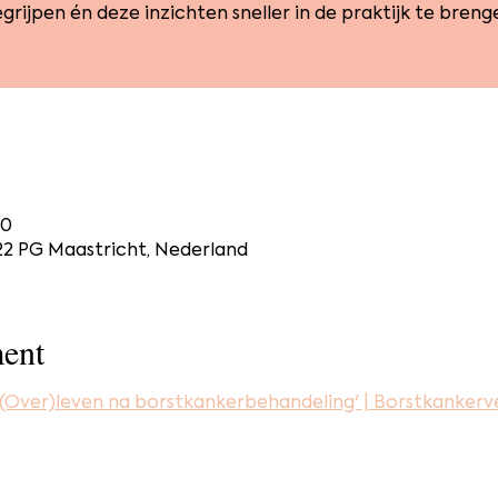
grijpen én deze inzichten sneller in de praktijk te breng
00
222 PG Maastricht, Nederland
ent
(Over)leven na borstkankerbehandeling' | Borstkankerv