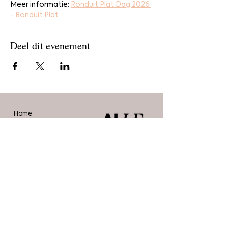
Meer informatie: 
Ronduit Plat Dag 2026 
- Ronduit Plat
Deel dit evenement
Home
Bestel
Blog
De makers
Agenda
Over ons
Contact
Stichting Alle Mooie Borsten
info@allemooieborsten.nl