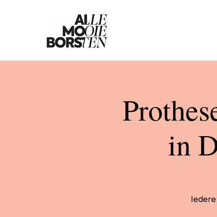
Prothes
in 
Iedere