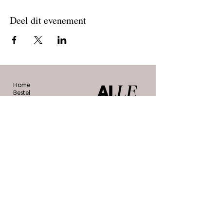
Deel dit evenement
Home
Bestel
Blog
De makers
Agenda
Over ons
Contact
Stichting Alle Mooie Borsten
info@allemooieborsten.nl