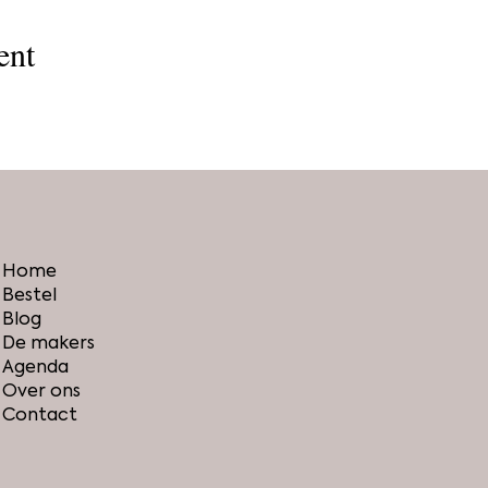
ent
Home
Bestel
Blog
De makers
Agenda
Over ons
Contact