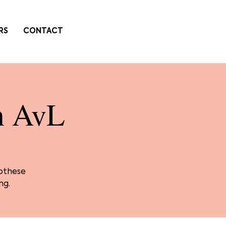
RS
CONTACT
in AvL
rothese
ng.