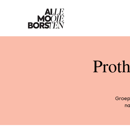
Proth
Groeps
na