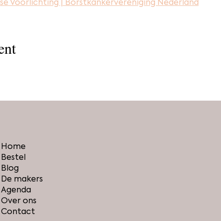
se Voorlichting | Borstkankervereniging Nederland
ent
Home
Bestel
Blog
De makers
Agenda
Over ons
Contact