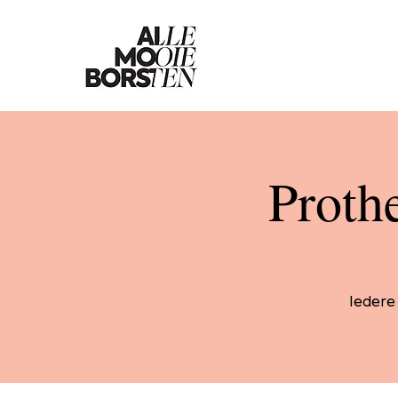
Proth
Iedere