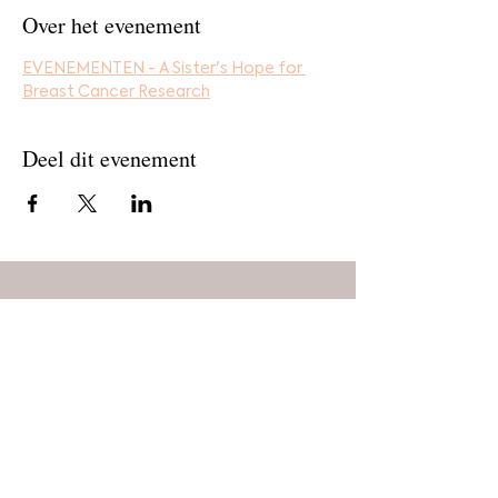
Over het evenement
EVENEMENTEN - A Sister's Hope for 
Breast Cancer Research
Deel dit evenement
Home
Bestel
Blog
De makers
Agenda
Over ons
Contact
Stichting Alle Mooie Borsten
info@allemooieborsten.nl