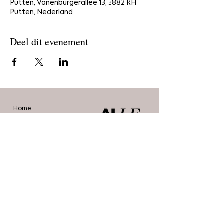
Putten, Vanenburgerallee 13, 3882 RH
Putten, Nederland
Deel dit evenement
Home
Bestel
Blog
De makers
Agenda
Over ons
Contact
Stichting Alle Mooie Borsten
info@allemooieborsten.nl