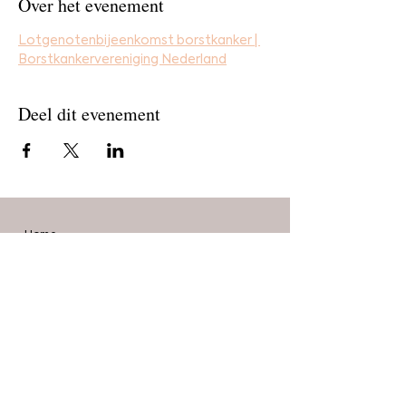
Over het evenement
Lotgenotenbijeenkomst borstkanker | 
Borstkankervereniging Nederland
Deel dit evenement
Home
Bestel
Blog
De makers
Agenda
Over ons
Contact
Stichting Alle Mooie Borsten
info@allemooieborsten.nl