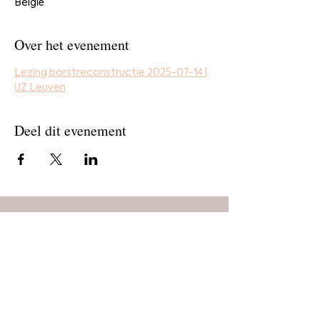
België
Over het evenement
Lezing borstreconstructie 2025-07-14 | 
UZ Leuven
Deel dit evenement
Home
Bestel
Blog
De makers
Agenda
Over ons
Contact