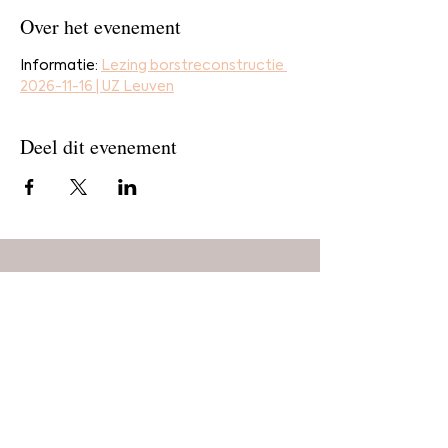
Over het evenement
Informatie: 
Lezing borstreconstructie 
2026-11-16 | UZ Leuven
Deel dit evenement
Home
Bestel
Blog
De makers
Agenda
Over ons
Contact
Stichting Alle Mooie Borsten
info@allemooieborsten.nl