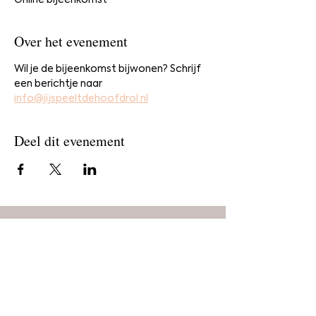
Online bijeenkomst
Over het evenement
Wil je de bijeenkomst bijwonen? Schrijf 
een berichtje naar 
info@jijspeeltdehoofdrol.nl
Deel dit evenement
Home
Bestel
Blog
De makers
Agenda
Over ons
Contact