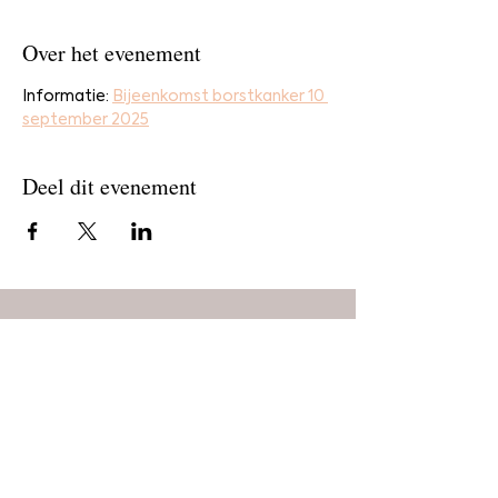
Over het evenement
Informatie: 
Bijeenkomst borstkanker 10 
september 2025
Deel dit evenement
Home
Bestel
Blog
De makers
Agenda
Over ons
Contact