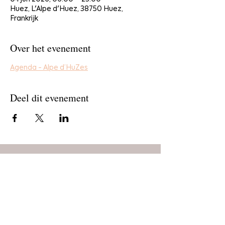
Huez, L'Alpe d'Huez, 38750 Huez,
Frankrijk
Over het evenement
Agenda - Alpe d’HuZes
Deel dit evenement
Home
Bestel
Blog
De makers
Agenda
Over ons
Contact