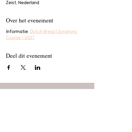
Zeist, Nederland
Over het evenement
Informatie: 
Dutch Breast Surgeons 
Course - 2027
Deel dit evenement
Home
Bestel
Blog
De makers
Agenda
Over ons
Contact