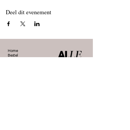
Deel dit evenement
Home
Bestel
Blog
De makers
Agenda
Over ons
Contact
Stichting Alle Mooie Borsten
info@allemooieborsten.nl