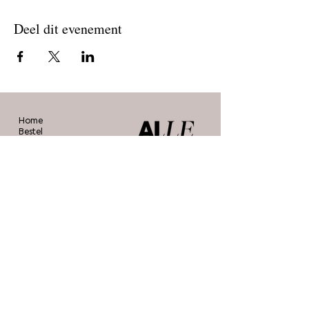
Deel dit evenement
Home
Bestel
Blog
De makers
Agenda
Over ons
Contact
Stichting Alle Mooie Borsten
info@allemooieborsten.nl